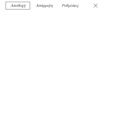
Κλείσιμο του Cooki
Αποδοχή
Απόρριψη
Ρυθμίσεις
H Anassa διαθέτει υψηλής ποιότητας
ροφήματα από ελληνικά βιολογικά
αρωματικά φυτά με υπέροχη γεύση και
ευεργετικές ιδιότητες. Ο μοναδικός
τρόπος προετοιμασίας και
σερβιρίσματος τους είναι μια εμπειρία!